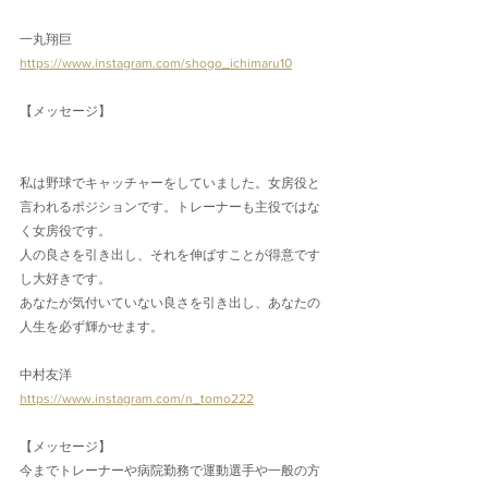
一丸翔巨
https://www.instagram.com/shogo_ichimaru10
【メッセージ】
私は野球でキャッチャーをしていました。女房役と
言われるポジションです。トレーナーも主役ではな
く女房役です。
人の良さを引き出し、それを伸ばすことが得意です
し大好きです。
あなたが気付いていない良さを引き出し、あなたの
人生を必ず輝かせます。
中村友洋
https://www.instagram.com/n_tomo222
【メッセージ】
今までトレーナーや病院勤務で運動選手や一般の方