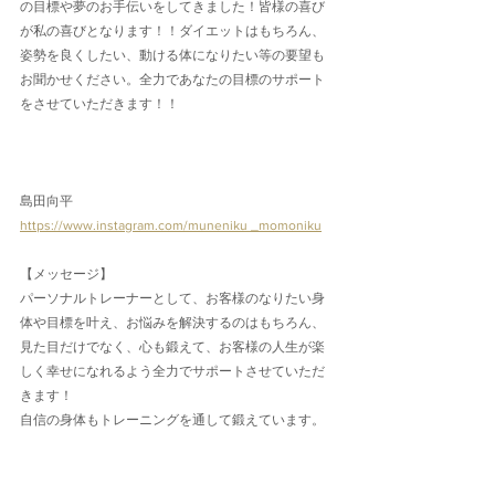
の目標や夢のお手伝いをしてきました！皆様の喜び
が私の喜びとなります！！ダイエットはもちろん、
姿勢を良くしたい、動ける体になりたい等の要望も
お聞かせください。全力であなたの目標のサポート
をさせていただきます！！
島田向平
https://www.instagram.com/muneniku _momoniku
【メッセージ】
パーソナルトレーナーとして、お客様のなりたい身
体や目標を叶え、お悩みを解決するのはもちろん、
見た目だけでなく、心も鍛えて、お客様の人生が楽
しく幸せになれるよう全力でサポートさせていただ
きます！
自信の身体もトレーニングを通して鍛えています。