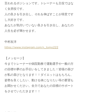
言われるポジションです。トレーナーも主役ではな
く女房役です。
人の良さを引き出し、それを伸ばすことが得意です
し大好きです。
あなたが気付いていない良さを引き出し、あなたの
人生を必ず輝かせます。
中村友洋
https://www.instagram.com/n_tomo222
【メッセージ】
今までトレーナーや病院勤務で運動選手や一般の方
の目標や夢のお手伝いをしてきました！皆様の喜び
が私の喜びとなります！！ダイエットはもちろん、
姿勢を良くしたい、動ける体になりたい等の要望も
お聞かせください。全力であなたの目標のサポート
をさせていただきます！！