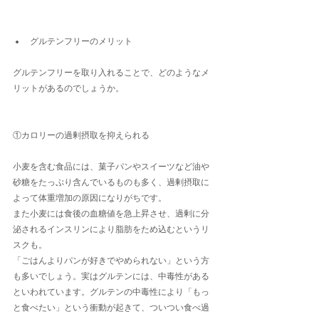
グルテンフリーのメリット
グルテンフリーを取り入れることで、どのようなメ
リットがあるのでしょうか。
①カロリーの過剰摂取を抑えられる
小麦を含む食品には、菓子パンやスイーツなど油や
砂糖をたっぷり含んでいるものも多く、過剰摂取に
よって体重増加の原因になりがちです。
また小麦には食後の血糖値を急上昇させ、過剰に分
泌されるインスリンにより脂肪をため込むというリ
スクも。
「ごはんよりパンが好きでやめられない」という方
も多いでしょう。実はグルテンには、中毒性がある
といわれています。グルテンの中毒性により「もっ
と食べたい」という衝動が起きて、ついつい食べ過