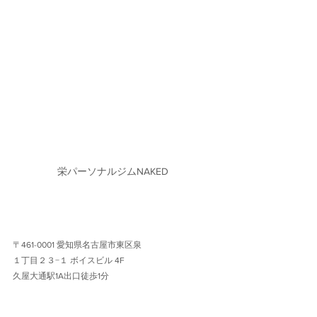
栄パーソナルジムNAKED
〒461-0001 愛知県名古屋市東区泉
１丁目２３−１ ボイスビル 4F 
久屋大通駅1A出口徒歩1分 