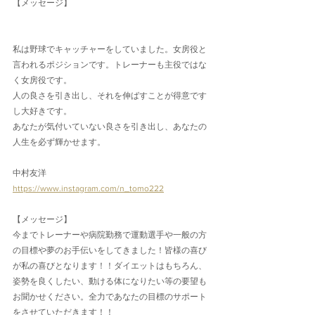
【メッセージ】
私は野球でキャッチャーをしていました。女房役と
言われるポジションです。トレーナーも主役ではな
く女房役です。
人の良さを引き出し、それを伸ばすことが得意です
し大好きです。
あなたが気付いていない良さを引き出し、あなたの
人生を必ず輝かせます。
中村友洋
https://www.instagram.com/n_tomo222
【メッセージ】
今までトレーナーや病院勤務で運動選手や一般の方
の目標や夢のお手伝いをしてきました！皆様の喜び
が私の喜びとなります！！ダイエットはもちろん、
姿勢を良くしたい、動ける体になりたい等の要望も
お聞かせください。全力であなたの目標のサポート
をさせていただきます！！