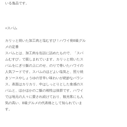
いる逸品です。
○スパム
カリッと焼いた加工肉と塩むすび！ハワイ発B級グル
メの定番
スパムとは、加工肉を缶詰に詰めたもので、「スパ
ムむすび」で親しまれています。カリッと焼いたス
パムをにぎり飯の上にのせ、のりで巻いたハワイの
人気フードです。スパムのほどよい塩気と、照り焼
きソースやしょうゆの甘辛い味わいが絶妙なバラン
ス。表面はカリカリ、中はしっとりとした食感のス
パムと、ほかほかのご飯の相性は抜群です。ハワイ
では地元の人々に愛され続けており、観光客にも人
気の高い、B級グルメの代表格として知られていま
す。