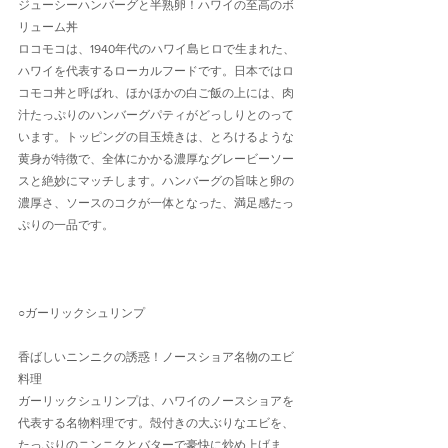
ジューシーハンバーグと半熟卵！ハワイの至高のボ
リューム丼
ロコモコは、1940年代のハワイ島ヒロで生まれた、
ハワイを代表するローカルフードです。日本ではロ
コモコ丼と呼ばれ、ほかほかの白ご飯の上には、肉
汁たっぷりのハンバーグパティがどっしりとのって
います。トッピングの目玉焼きは、とろけるような
黄身が特徴で、全体にかかる濃厚なグレービーソー
スと絶妙にマッチします。ハンバーグの旨味と卵の
濃厚さ、ソースのコクが一体となった、満足感たっ
ぷりの一品です。
○ガーリックシュリンプ
香ばしいニンニクの誘惑！ノースショア名物のエビ
料理
ガーリックシュリンプは、ハワイのノースショアを
代表する名物料理です。殻付きの大ぶりなエビを、
たっぷりのニンニクとバターで豪快に炒め上げま