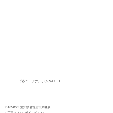
栄パーソナルジムNAKED
〒461-0001 愛知県名古屋市東区泉
１丁目２３−１ ボイスビル 4F 