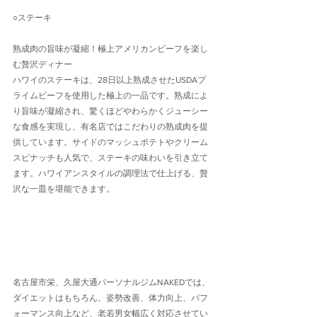
○ステーキ
熟成肉の旨味が凝縮！極上アメリカンビーフを楽し
む贅沢ディナー
ハワイのステーキは、28日以上熟成させたUSDAプ
ライムビーフを使用した極上の一品です。熟成によ
り旨味が凝縮され、驚くほどやわらかくジューシー
な食感を実現し、有名店ではこだわりの熟成肉を提
供しています。サイドのマッシュポテトやクリーム
スピナッチも人気で、ステーキの味わいを引き立て
ます。ハワイアンスタイルの調理法で仕上げる、贅
沢な一皿を堪能できます。
名古屋市栄、久屋大通パーソナルジムNAKEDでは、
ダイエットはもちろん、姿勢改善、体力向上、パフ
ォーマンス向上など、老若男女幅広く対応させてい