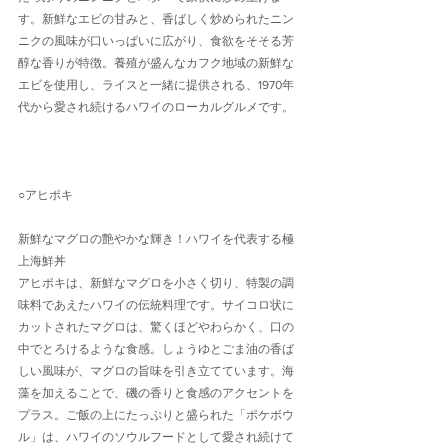
す。新鮮なエビの甘みと、香ばしく炒められたニン
ニクの風味が口いっぱいに広がり、食欲をそそる芳
醇な香りが特徴。養殖が盛んなカフク地域の新鮮な
エビを使用し、ライスと一緒に提供される、1970年
代から愛され続けるハワイのローカルグルメです。
○アヒポキ
新鮮なマグロの艶やかな輝き！ハワイを代表する極
上海鮮丼
アヒポキは、新鮮なマグロを小さく切り、特製の調
味料であえたハワイの伝統料理です。サイコロ状に
カットされたマグロは、驚くほどやわらかく、口の
中でとろけるような食感。しょうゆとごま油の香ば
しい風味が、マグロの旨味を引き立てています。海
藻を加えることで、磯の香りと食感のアクセントを
プラス。ご飯の上にたっぷりと盛られた「ポケボウ
ル」は、ハワイのソウルフードとして愛され続けて