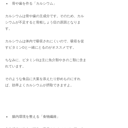
骨や歯を作る「カルシウム」
カルシウムは骨や歯の主成分です。そのため、カル
シウムが不足すると骨粗しょう症の原因となりま
す。
カルシウムは体内で吸収されにくいので、吸収を促
すビタミンDと一緒にとるのがオススメです。
ちなみに、ビタミンDは主に魚介類やきのこ類に含ま
れています。
そのような食品に大葉を添えたり炒めものにすれ
ば、効率よくカルシウムが摂取できますよ。
腸内環境を整える「食物繊維」