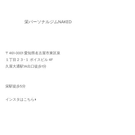
栄パーソナルジムNAKED
〒461-0001 愛知県名古屋市東区泉
１丁目２３−１ ボイスビル 4F 
久屋大通駅1A出口徒歩1分 
栄駅徒歩5分
インスタはこちら↓