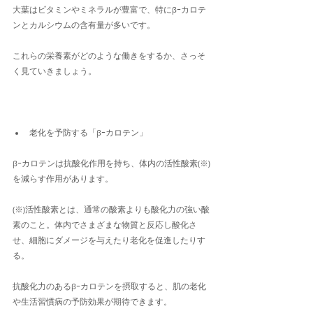
大葉はビタミンやミネラルが豊富で、特にβｰカロテ
ンとカルシウムの含有量が多いです。
これらの栄養素がどのような働きをするか、さっそ
く見ていきましょう。
老化を予防する「βｰカロテン」
βｰカロテンは抗酸化作用を持ち、体内の活性酸素(※)
を減らす作用があります。
(※)活性酸素とは、通常の酸素よりも酸化力の強い酸
素のこと。体内でさまざまな物質と反応し酸化さ
せ、細胞にダメージを与えたり老化を促進したりす
る。
抗酸化力のあるβｰカロテンを摂取すると、肌の老化
や生活習慣病の予防効果が期待できます。