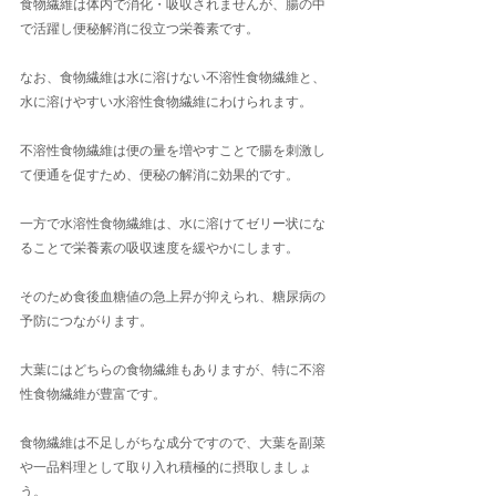
食物繊維は体内で消化・吸収されませんが、腸の中
で活躍し便秘解消に役立つ栄養素です。
なお、食物繊維は水に溶けない不溶性食物繊維と、
水に溶けやすい水溶性食物繊維にわけられます。
不溶性食物繊維は便の量を増やすことで腸を刺激し
て便通を促すため、便秘の解消に効果的です。
一方で水溶性食物繊維は、水に溶けてゼリー状にな
ることで栄養素の吸収速度を緩やかにします。
そのため食後血糖値の急上昇が抑えられ、糖尿病の
予防につながります。
大葉にはどちらの食物繊維もありますが、特に不溶
性食物繊維が豊富です。
食物繊維は不足しがちな成分ですので、大葉を副菜
や一品料理として取り入れ積極的に摂取しましょ
う。