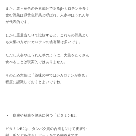
また、赤～黄色の色素成分であるβｰカロテンを多く
含む野菜は緑黄色野菜と呼ばれ、人参やほうれん草
が代表的です。
しかし重量当たりで比較すると、これらの野菜より
も大葉の方がβｰカロテンの含有量は多いです。
ただし人参やほうれん草のように、大葉をたくさん
食べることは現実的ではありません。
そのため大葉は「薬味の中ではβ‐カロテンが多め」
程度に認識しておくとよいですね。
皮膚や粘膜を健康に保つ「ビタミンB2」
ビタミンB2は、タンパク質の合成を助けて皮膚や
髪、爪などを作るサポートをする栄養素です。