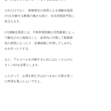
それだけでなく、動脈硬化の原因となる過酸化脂質
(※)を分解する酵素の働きを助け、生活習慣病予防に
役立ちます。
(※)過酸化脂質とは、不飽和脂肪酸が活性酸素によっ
て酸化された物質のこと。血管内に付着して動脈硬
化の原因になったり、皮膚細胞に作用してしみやし
わを作ったりする。
また、アルコールを分解するためにはたくさんのビ
タミンB2を必要とします。
したがって、お酒を飲む方はおつまみに大葉を使っ
た料理を選ぶとよいですよ。