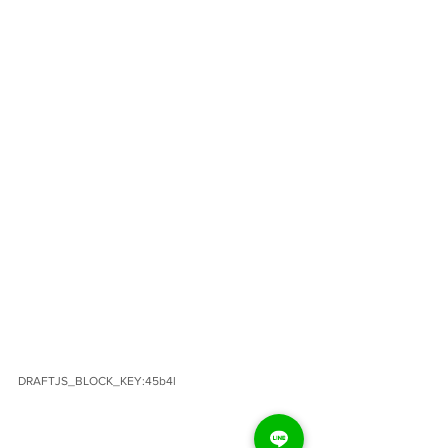
DRAFTJS_BLOCK_KEY:45b4l