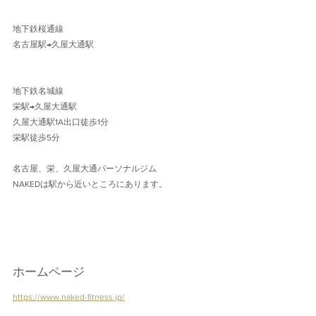
地下鉄桜通線 
名古屋駅→久屋大通駅 
地下鉄名城線 
栄駅→久屋大通駅
久屋大通駅1A出口徒歩1分 
栄駅徒歩5分
名古屋、栄、久屋大通パーソナルジム
NAKEDは駅から近いところにあります。
ホームページ
https://www.naked-fitness.jp/