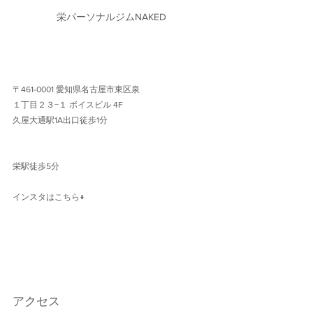
栄パーソナルジムNAKED
〒461-0001 愛知県名古屋市東区泉
１丁目２３−１ ボイスビル 4F 
久屋大通駅1A出口徒歩1分 
栄駅徒歩5分
インスタはこちら↓
アクセス