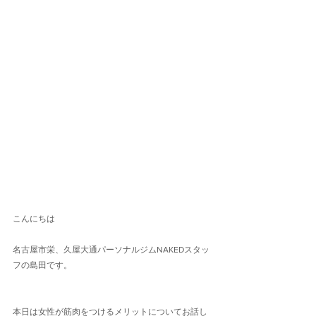
こんにちは
名古屋市栄、久屋大通パーソナルジムNAKEDスタッ
フの島田です。
本日は女性が筋肉をつけるメリットについてお話し