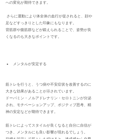
への変化が期待できます。
 さらに運動により体全体の血行が促されると、顔や
足などすっきりとした印象にもなります。
背筋群や腹筋群などが鍛えられることで、姿勢が良
くなるのも大きなポイントです。
メンタルが安定する
筋トレを行うと、うつ病や不安症状を改善するのに
大きな効果があることが示されています。
ドーパミン・ノルアドレナリン・セロトニンが分泌
され、モチベーションアップ、ポジティブ思考、精
神の安定などが期待できます。
筋トレによってスタイルが良くなると自分に自信が
つき、メンタルにも良い影響が現れるでしょう。