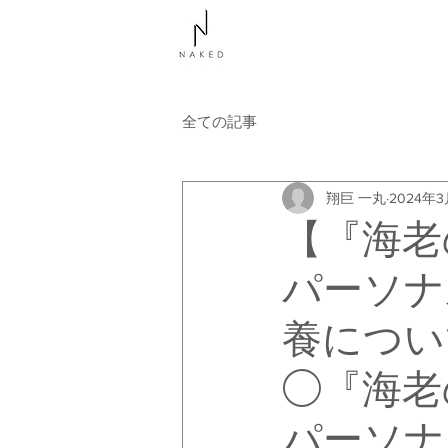
NAKEDについて
コース
全ての記事
翔巨 一丸
2024年
【『海老
パーソナ
養につい
◯『海老
パーソナ