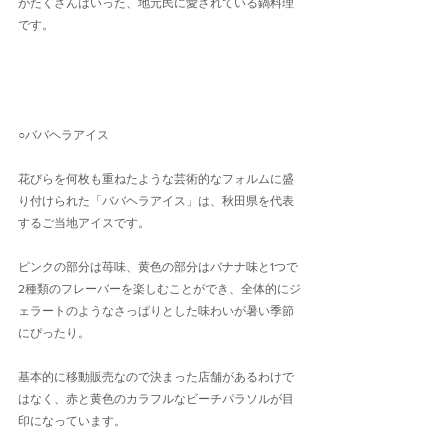
がたくさんはいった、地元民に愛されている鍋料理
です。
○ババヘラアイス
花びらを何枚も重ねたような芸術的なフォルムに盛
り付けられた「ババヘラアイス」は、秋田県を代表
するご当地アイスです。
ピンクの部分は苺味、黄色の部分はバナナ味と1つで
2種類のフレーバーを楽しむことができ、全体的にジ
ェラートのようなさっぱりとした味わいが暑い季節
にぴったり。
基本的に移動販売なので決まった店舗があるわけで
はなく、赤と黄色のカラフルなビーチパラソルが目
印になっています。