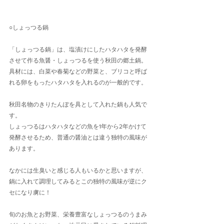
○しょっつる鍋
「しょっつる鍋」は、塩漬けにしたハタハタを発酵
させて作る魚醤・しょっつるを使う秋田の郷土鍋。
具材には、白菜や春菊などの野菜と、ブリコと呼ば
れる卵をもったハタハタを入れるのが一般的です。
秋田名物のきりたんぽを具として入れた鍋も人気で
す。
しょっつるはハタハタなどの魚を1年から2年かけて
発酵させるため、普通の醤油とは違う独特の風味が
あります。
なかには生臭いと感じる人もいるかと思いますが、
鍋に入れて調理してみるとこの独特の風味が逆にク
セになり虜に！
旬のお魚とお野菜、栄養豊富なしょっつるのうまみ