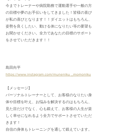
今までトレーナーや病院勤務で運動選手や一般の方
の目標や夢のお手伝いをしてきました！皆様の喜び
が私の喜びとなります！！ダイエットはもちろん、
姿勢を良くしたい、動ける体になりたい等の要望も
お聞かせください。全力であなたの目標のサポート
をさせていただきます！！
島田向平
https://www.instagram.com/muneniku _momoniku
【メッセージ】
パーソナルトレーナーとして、お客様のなりたい身
体や目標を叶え、お悩みを解決するのはもちろん、
見た目だけでなく、心も鍛えて、お客様の人生が楽
しく幸せになれるよう全力でサポートさせていただ
きます！
自信の身体もトレーニングを通して鍛えています。