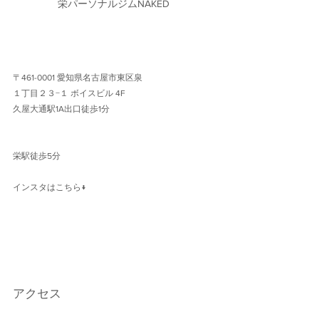
栄パーソナルジムNAKED
〒461-0001 愛知県名古屋市東区泉
１丁目２３−１ ボイスビル 4F 
久屋大通駅1A出口徒歩1分 
栄駅徒歩5分
インスタはこちら↓
アクセス