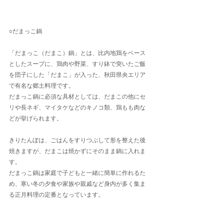
○だまっこ鍋
「だまっこ（だまこ）鍋」とは、比内地鶏をベース
としたスープに、鶏肉や野菜、すり鉢で突いたご飯
を団子にした「だまこ」が入った、秋田県央エリア
で有名な郷土料理です。
だまっこ鍋に必須な具材としては、だまこの他にセ
リや長ネギ、マイタケなどのキノコ類、鶏もも肉な
どが挙げられます。
きりたんぽは、ごはんをすりつぶして形を整えた後
焼きますが、だまこは焼かずにそのまま鍋に入れま
す。
だまっこ鍋は家庭で子どもと一緒に簡単に作れるた
め、寒い冬の夕食や家族や親戚など身内が多く集ま
る正月料理の定番となっています。