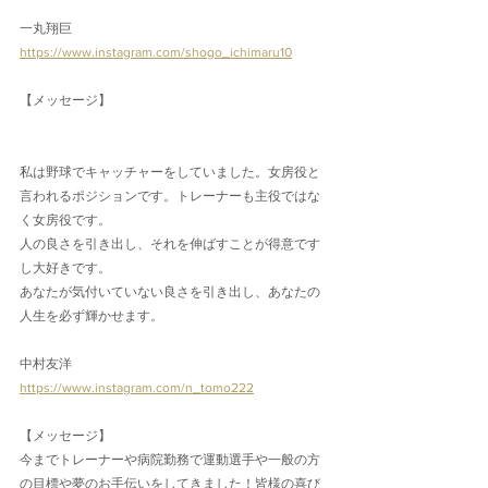
一丸翔巨
https://www.instagram.com/shogo_ichimaru10
【メッセージ】
私は野球でキャッチャーをしていました。女房役と
言われるポジションです。トレーナーも主役ではな
く女房役です。
人の良さを引き出し、それを伸ばすことが得意です
し大好きです。
あなたが気付いていない良さを引き出し、あなたの
人生を必ず輝かせます。
中村友洋
https://www.instagram.com/n_tomo222
【メッセージ】
今までトレーナーや病院勤務で運動選手や一般の方
の目標や夢のお手伝いをしてきました！皆様の喜び