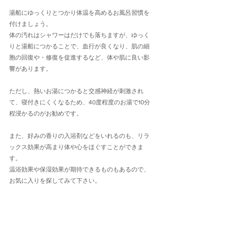
湯船にゆっくりとつかり体温を高めるお風呂習慣を
付けましょう。
体の汚れはシャワーはだけでも落ちますが、ゆっく
りと湯船につかることで、血行が良くなり、肌の細
胞の回復や・修復を促進するなど、体や肌に良い影
響があります。
ただし、熱いお湯につかると交感神経が刺激され
て、寝付きにくくなるため、40度程度のお湯で10分
程浸かるのがお勧めです。
また、好みの香りの入浴剤などをいれるのも、リラ
ックス効果が高まり体や心をほぐすことができま
す。
温浴効果や保湿効果が期待できるものもあるので、
お気に入りを探してみて下さい。