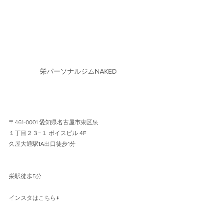
栄パーソナルジムNAKED
〒461-0001 愛知県名古屋市東区泉
１丁目２３−１ ボイスビル 4F 
久屋大通駅1A出口徒歩1分 
栄駅徒歩5分
インスタはこちら↓