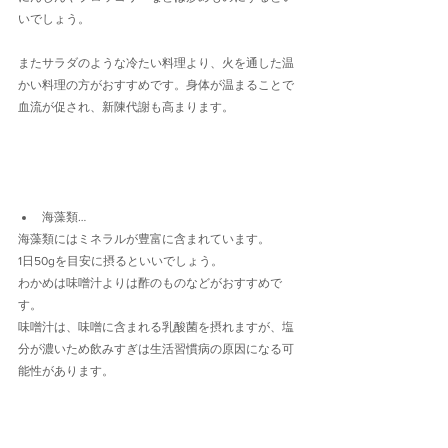
いでしょう。
またサラダのような冷たい料理より、火を通した温
かい料理の方がおすすめです。身体が温まることで
血流が促され、新陳代謝も高まります。
海藻類…
海藻類にはミネラルが豊富に含まれています。
1日50gを目安に摂るといいでしょう。
わかめは味噌汁よりは酢のものなどがおすすめで
す。
味噌汁は、味噌に含まれる乳酸菌を摂れますが、塩
分が濃いため飲みすぎは生活習慣病の原因になる可
能性があります。