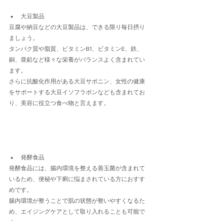
大豆製品
豆腐や納豆などの大豆製品は、できる限り毎日摂り
ましょう。
タンパク質や脂質、ビタミンB1、ビタミンE、鉄、
銅、亜鉛など様々な栄養がバランスよく含まれてい
ます。
さらに抗酸化作用がある大豆サポニン、女性の健康
をサポートする大豆イソフラボンなども含まれてお
り、美容に役立つ食べ物と言えます。
発酵食品
発酵食品には、腸内環境を整える善玉菌が含まれて
いるため、便秘や下痢に悩まされている方におすす
めです。
腸内環境が整うことで肌の状態が整いやすくなるた
め、エイジングケアとして取り入れることも可能で