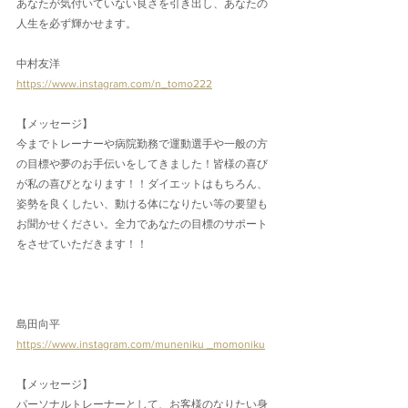
あなたが気付いていない良さを引き出し、あなたの
人生を必ず輝かせます。
中村友洋
https://www.instagram.com/n_tomo222
【メッセージ】
今までトレーナーや病院勤務で運動選手や一般の方
の目標や夢のお手伝いをしてきました！皆様の喜び
が私の喜びとなります！！ダイエットはもちろん、
姿勢を良くしたい、動ける体になりたい等の要望も
お聞かせください。全力であなたの目標のサポート
をさせていただきます！！
島田向平
https://www.instagram.com/muneniku _momoniku
【メッセージ】
パーソナルトレーナーとして、お客様のなりたい身