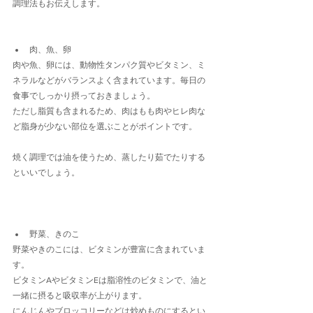
調理法もお伝えします。
肉、魚、卵
肉や魚、卵には、動物性タンパク質やビタミン、ミ
ネラルなどがバランスよく含まれています。毎日の
食事でしっかり摂っておきましょう。
ただし脂質も含まれるため、肉はもも肉やヒレ肉な
ど脂身が少ない部位を選ぶことがポイントです。
焼く調理では油を使うため、蒸したり茹でたりする
といいでしょう。
野菜、きのこ
野菜やきのこには、ビタミンが豊富に含まれていま
す。
ビタミンAやビタミンEは脂溶性のビタミンで、油と
一緒に摂ると吸収率が上がります。
にんじんやブロッコリーなどは炒めものにするとい