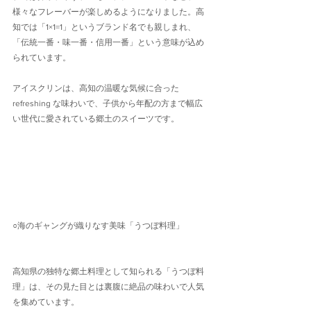
様々なフレーバーが楽しめるようになりました。高
知では「1×1=1」というブランド名でも親しまれ、
「伝統一番・味一番・信用一番」という意味が込め
られています。
アイスクリンは、高知の温暖な気候に合った 
refreshing な味わいで、子供から年配の方まで幅広
い世代に愛されている郷土のスイーツです。
○海のギャングが織りなす美味「うつぼ料理」
高知県の独特な郷土料理として知られる「うつぼ料
理」は、その見た目とは裏腹に絶品の味わいで人気
を集めています。