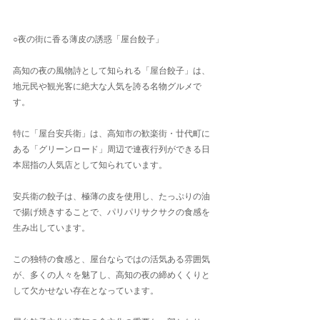
○夜の街に香る薄皮の誘惑「屋台餃子」
高知の夜の風物詩として知られる「屋台餃子」は、
地元民や観光客に絶大な人気を誇る名物グルメで
す。
特に「屋台安兵衛」は、高知市の歓楽街・廿代町に
ある「グリーンロード」周辺で連夜行列ができる日
本屈指の人気店として知られています。
安兵衛の餃子は、極薄の皮を使用し、たっぷりの油
で揚げ焼きすることで、パリパリサクサクの食感を
生み出しています。
この独特の食感と、屋台ならではの活気ある雰囲気
が、多くの人々を魅了し、高知の夜の締めくくりと
して欠かせない存在となっています。