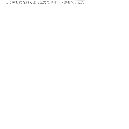
しく幸せになれるよう全力でサポートさせていただ
きます！
自信の身体もトレーニングを通して鍛えています。