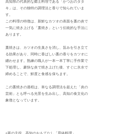
高知県の代表的な郷土料理である「かつおのタタ
キ」は、その独特の調理法と香りで知られていま
す。
この料理の特徴は、新鮮なカツオの表面を藁の炎で
一気に焼き上げる「藁焼き」という伝統的な手法に
あります。
藁焼きは、カツオの生臭さを消し、旨みを引き立て
る効果があり、同時に香ばしい藁の香りをカツオに
纏わせます。熟練の職人が一本一本丁寧に手作業で
下処理し、豪快な炎で焼き上げた後、すぐに氷水で
締めることで、鮮度と食感を保ちます。
この藁焼きの過程は、単なる調理法を超えた「炎の
芸術」とも呼べる光景を生み出し、高知の食文化の
象徴となっています。
○宴の主役、高知のおもてなし「皿鉢料理」