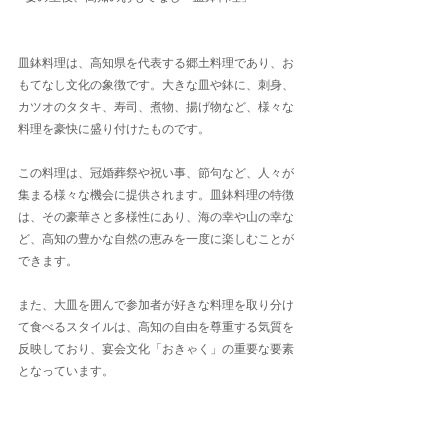
皿鉢料理は、高知県を代表する郷土料理であり、お
もてなし文化の象徴です。大きな皿や鉢に、刺身、
カツオのタタキ、寿司、煮物、揚げ物など、様々な
料理を豪快に盛り付けたものです。
この料理は、冠婚葬祭や祝い事、節句など、人々が
集まる様々な機会に提供されます。皿鉢料理の特徴
は、その豪華さと多様性にあり、海の幸や山の幸な
ど、高知の豊かな自然の恵みを一度に楽しむことが
できます。
また、大皿を囲んで参加者が好きな料理を取り分け
て食べるスタイルは、高知の自由を尊重する気質を
反映しており、宴会文化「おきゃく」の重要な要素
となっています。