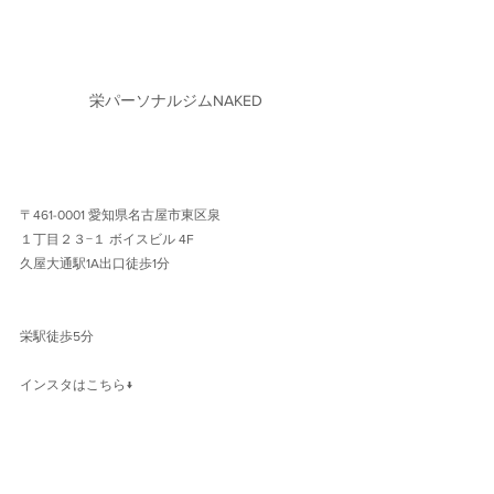
栄パーソナルジムNAKED
〒461-0001 愛知県名古屋市東区泉
１丁目２３−１ ボイスビル 4F 
久屋大通駅1A出口徒歩1分 
栄駅徒歩5分
インスタはこちら↓