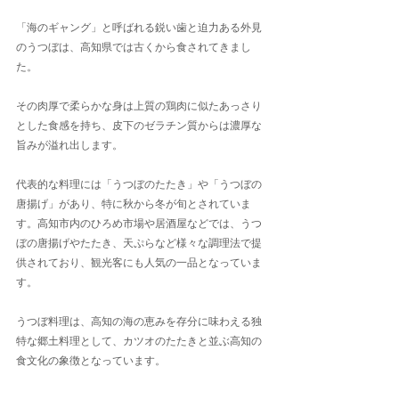
「海のギャング」と呼ばれる鋭い歯と迫力ある外見
のうつぼは、高知県では古くから食されてきまし
た。
その肉厚で柔らかな身は上質の鶏肉に似たあっさり
とした食感を持ち、皮下のゼラチン質からは濃厚な
旨みが溢れ出します。
代表的な料理には「うつぼのたたき」や「うつぼの
唐揚げ」があり、特に秋から冬が旬とされていま
す。高知市内のひろめ市場や居酒屋などでは、うつ
ぼの唐揚げやたたき、天ぷらなど様々な調理法で提
供されており、観光客にも人気の一品となっていま
す。
うつぼ料理は、高知の海の恵みを存分に味わえる独
特な郷土料理として、カツオのたたきと並ぶ高知の
食文化の象徴となっています。