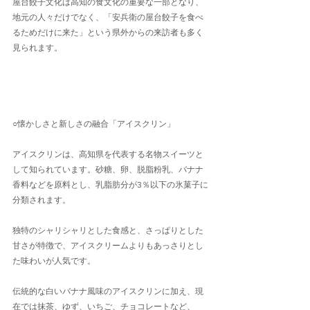
屋台餃子文化は高知の食文化の重要な一部となり、
地元の人々だけでなく、「安兵衛の屋台餃子を食べ
るためだけに来た」という県外からの来訪者も多く
見られます。
○懐かしさと新しさの融合「アイスクリン」
アイスクリンは、高知県を代表する名物スイーツと
して知られています。砂糖、卵、脱脂粉乳、バナナ
香料などを原料とし、乳脂肪分が3％以下の氷菓子に
分類されます。
独特のシャリシャリとした食感と、さっぱりとした
甘さが特徴で、アイスクリームよりもあっさりとし
た味わいが人気です。
伝統的な白いバナナ風味のアイスクリンに加え、現
在では抹茶、ゆず、いちご、チョコレートなど、