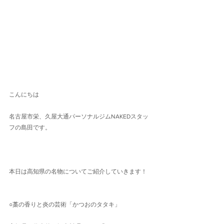
こんにちは
名古屋市栄、久屋大通パーソナルジムNAKEDスタッ
フの島田です。
本日は高知県の名物についてご紹介していきます！
○藁の香りと炎の芸術「かつおのタタキ」