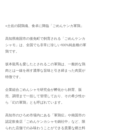
○土佐の闘鶏魂、食卓に降臨「ごめんケンカ軍鶏」
高知県南国市の後免町で飼育される「ごめんケンカ
シャモ」は、全国でも非常に珍しい100%純血種の軍
鶏です。
坂本龍馬も愛したとされるこの軍鶏は、一般的な鶏
肉とは一線を画す濃厚な旨味と引き締まった肉質が
特徴です。
企業組合ごめんシャモ研究会が孵化から飼育、販
売、調理まで一括して管理しており、その希少性か
ら「幻の軍鶏」とも呼ばれています。
高知市のひろめ市場内にある「軍鶏伝」や南国市の
認定飲食店「ごめんケンカシャモ鍋社中」など、限
られた店舗でのみ味わうことができる貴重な郷土料