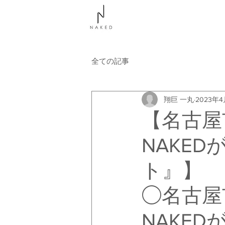
NAKEDについて
コース
全ての記事
翔巨 一丸
2023年
【名古屋
NAKE
ト』】
◯名古屋
NAKE