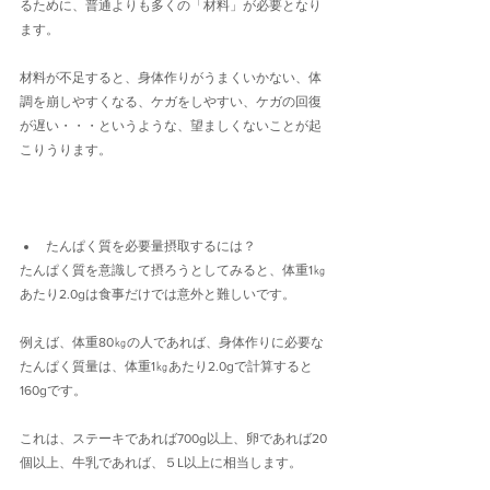
るために、普通よりも多くの「材料」が必要となり
ます。
材料が不足すると、身体作りがうまくいかない、体
調を崩しやすくなる、ケガをしやすい、ケガの回復
が遅い・・・というような、望ましくないことが起
こりうります。
たんぱく質を必要量摂取するには？
たんぱく質を意識して摂ろうとしてみると、体重1㎏
あたり2.0gは食事だけでは意外と難しいです。
例えば、体重80㎏の人であれば、身体作りに必要な
たんぱく質量は、体重1㎏あたり2.0gで計算すると
160gです。
これは、ステーキであれば700g以上、卵であれば20
個以上、牛乳であれば、５L以上に相当します。