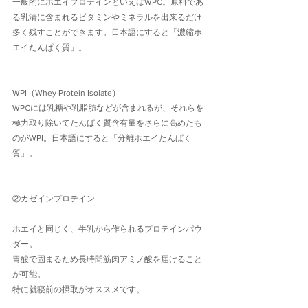
一般的にホエイプロテインといえばWPC。原料であ
る乳清に含まれるビタミンやミネラルを出来るだけ
多く残すことができます。日本語にすると「濃縮ホ
エイたんぱく質」。
WPI（Whey Protein Isolate）
WPCには乳糖や乳脂肪などが含まれるが、それらを
極力取り除いてたんぱく質含有量をさらに高めたも
のがWPI。日本語にすると「分離ホエイたんぱく
質」。
②カゼインプロテイン
ホエイと同じく、牛乳から作られるプロテインパウ
ダー。
胃酸で固まるため長時間筋肉アミノ酸を届けること
が可能。
特に就寝前の摂取がオススメです。