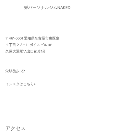
栄パーソナルジムNAKED
〒461-0001 愛知県名古屋市東区泉
１丁目２３−１ ボイスビル 4F 
久屋大通駅1A出口徒歩1分 
栄駅徒歩5分
インスタはこちら↓
アクセス