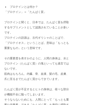
プロテインとは何か？
「プロテイン」＝「たんぱく質」
プロテインと聞くと、日本では、たんぱく質を摂取
するサプリメントとして認識されていることが多い
です。
プロテインの語源は、古代ギリシャのことばで、
「プロテイオス」ということば。意味は「もっとも
重要なもの」という意味です。
その重要度を表すかのように、人間の身体は、水と
プロテイン（たんぱく質）の塊といっても過言では
ないです。
筋肉はもちろん、内臓、骨、血液、髪の毛、皮膚、
爪に至るまでたんぱく質からできています。
たんぱく質が不足するとヒトの身体は、様々な部分
が機能不全に陥ってしまいます。
そうならないためにも、人間にとって「もっとも重
要な栄養素」である「たんぱく質」を適切に摂取す