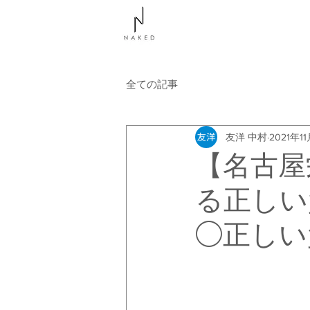
NAKEDについて
コース
全ての記事
友洋 中村
2021年1
【名古屋
る正しい
◯正しい