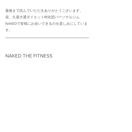
最後まで読んでいただきありがとうございます。
栄、久屋大通ダイエット特化型パーソナルジム
NAKEDで皆様にお会いできるのを楽しみにしていま
す。
NAKED THE FITNESS　