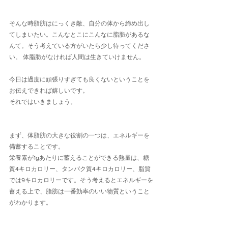
そんな時脂肪はにっくき敵、自分の体から締め出し
てしまいたい。こんなとこにこんなに脂肪があるな
んて。そう考えている方がいたら少し待ってくださ
い。 体脂肪がなければ人間は生きていけません。
今日は過度に頑張りすぎても良くないということを
お伝えできれば嬉しいです。
それではいきましょう。
まず、体脂肪の大きな役割の一つは、エネルギーを
備蓄することです。 
栄養素が1gあたりに蓄えることができる熱量は、糖
質4キロカロリー、タンパク質4キロカロリー、脂質
では9キロカロリーです。そう考えるとエネルギーを
蓄える上で、脂肪は一番効率のいい物質ということ
がわかります。