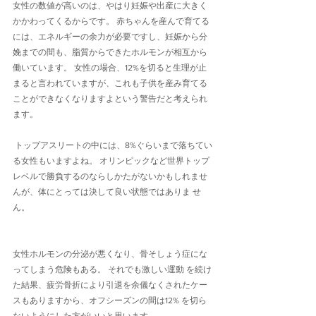
女性の数値が高いのは、やはり妊娠や出産に大きく
かかわってくるからです。 赤ちゃんを産んで育てる
には、エネルギーの余力が必要ですし、妊娠から分
娩までの間も、脂質からできたホルモンが相互から
働いています。 女性の場合、12%を切ると生理が止
まると言われていますが、これも子供を産み育てる
ことができなくなりますよという警告だと考えられ
ます。
 トップアスリートの中には、8%ぐらいまで落ちてい
る女性もいますよね。 オリンピックなど世界トップ
レベルで勝負するのならしかたがないかもしれませ
んが、体にとっては決して良い状態ではありま せ
ん。 
女性ホルモンの分泌が悪くなり、骨そしょう症にな
ってしまう危険もある。 それでも激しい運動 を続け
た結果、疲労骨折により引退を余儀なくされたケー
スもありますから、オフシーズンの間は12% を切ら
ないようにした方がいいと思います。