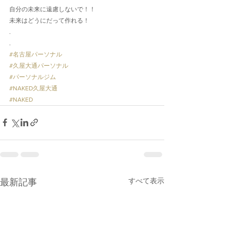
自分の未来に遠慮しないで！！
未来はどうにだって作れる！
.
.
#名古屋パーソナル
#久屋大通パーソナル
#パーソナルジム
#NAKED久屋大通
#NAKED
すべて表示
最新記事