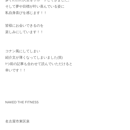
そして夢や目標が叶い喜んでいる姿に
私自身喜びを感じます！！
皆様にお会いできるのを
楽しみにしています！！
コナン風にしてしまい
紹介文が薄くなってしまいました(笑)
1つ前の記事も合わせて読んでいただけると
幸いです！！
NAKED THE FITNESS
名古屋市東区泉