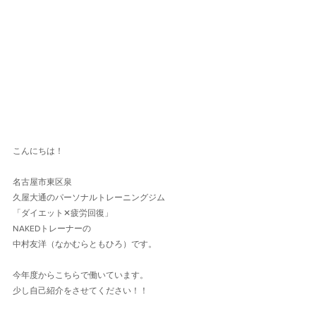
こんにちは！
名古屋市東区泉
久屋大通のパーソナルトレーニングジム
「ダイエット✕疲労回復」
NAKEDトレーナーの
中村友洋（なかむらともひろ）です。
今年度からこちらで働いています。
少し自己紹介をさせてください！！