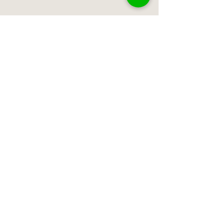
NAKED ネイキッド
愛知県名古屋市東区泉1丁目23-1
ボイスビル
４F
TEL:
052-253-9740
地下鉄「久屋大通駅」1A出口 徒歩1分
9:00〜23：00