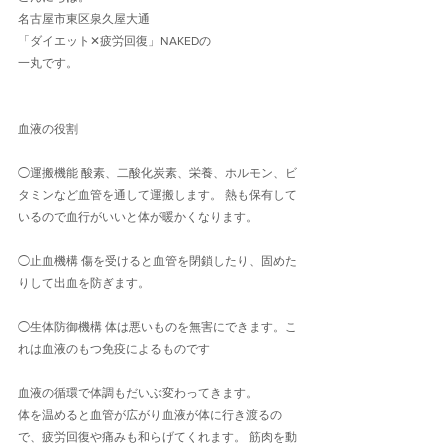
名古屋市東区泉久屋大通
「ダイエット✕疲労回復」NAKEDの
一丸です。
血液の役割
◯運搬機能 酸素、二酸化炭素、栄養、ホルモン、ビ
タミンなど血管を通して運搬します。 熱も保有して
いるので血行がいいと体が暖かくなります。
◯止血機構 傷を受けると血管を閉鎖したり、固めた
りして出血を防ぎます。
◯生体防御機構 体は悪いものを無害にできます。こ
れは血液のもつ免疫によるものです
血液の循環で体調もだいぶ変わってきます。
体を温めると血管が広がり血液が体に行き渡るの
で、疲労回復や痛みも和らげてくれます。 筋肉を動