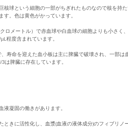
巨核球という細胞の一部がちぎれたものなので核を持た
ます。色は黄色がかっています。
マイクロメートル）で赤血球や白血球の細胞よりも小さく
個/μL程度含まれています。
日で、寿命を迎えた血小板は主に脾臓で破壊され、一部は
1/3は脾臓に存在しています。
血液凝固の働きがあります。
たときに活性化し、血漿(血液の液体成分)のフィブリノ