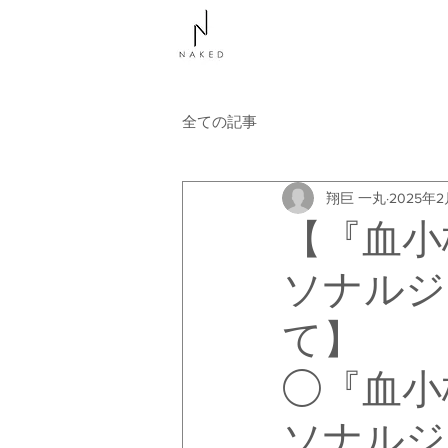
NAKEDについて
コース
全ての記事
翔巨 一丸
2025年
【『血小
ソナルジ
て】
◯『血小
ソナルジ