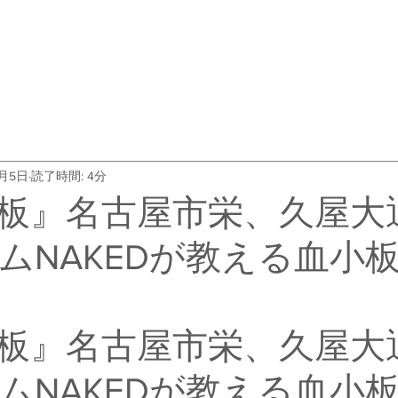
・料金
トレーナー紹介
よくある質問
会社概要
お客
2月5日
読了時間: 4分
板』名古屋市栄、久屋大
ムNAKEDが教える血小
板』名古屋市栄、久屋大
ムNAKEDが教える血小