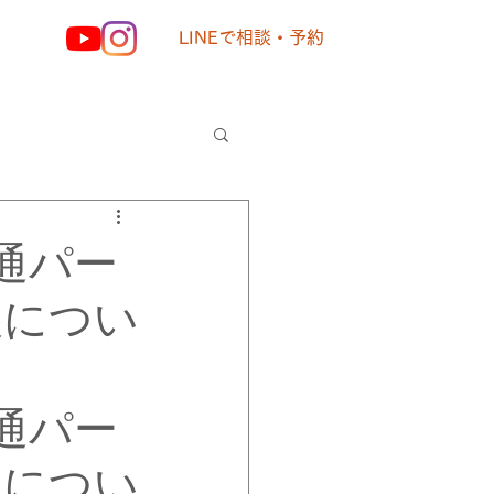
LINEで相談・予約
様の声
通パー
板につい
通パー
板につい