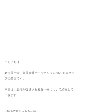
こんにちは
名古屋市栄、久屋大通パーソナルジムNAKEDスタッ
フの島田です。
本日は、血行が促進される食べ物について紹介して
いきます！
○血行促進される食べ物