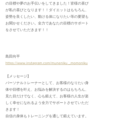
の目標や夢のお手伝いをしてきました！皆様の喜び
が私の喜びとなります！！ダイエットはもちろん、
姿勢を良くしたい、動ける体になりたい等の要望も
お聞かせください。全力であなたの目標のサポート
をさせていただきます！！
島田向平
https://www.instagram.com/muneniku _momoniku
【メッセージ】
パーソナルトレーナーとして、お客様のなりたい身
体や目標を叶え、お悩みを解決するのはもちろん、
見た目だけでなく、心も鍛えて、お客様の人生が楽
しく幸せになれるよう全力でサポートさせていただ
きます！
自信の身体もトレーニングを通して鍛えています。