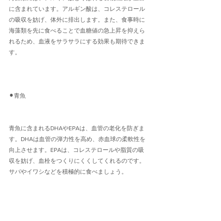
に含まれています。アルギン酸は、コレステロール
の吸収を妨げ、体外に排出します。また、食事時に
海藻類を先に食べることで血糖値の急上昇を抑えら
れるため、血液をサラサラにする効果も期待できま
す。
⚫︎青魚
青魚に含まれるDHAやEPAは、血管の老化を防ぎま
す。DHAは血管の弾力性を高め、赤血球の柔軟性を
向上させます。EPAは、コレステロールや脂質の吸
収を妨げ、血栓をつくりにくくしてくれるのです。
サバやイワシなどを積極的に食べましょう。