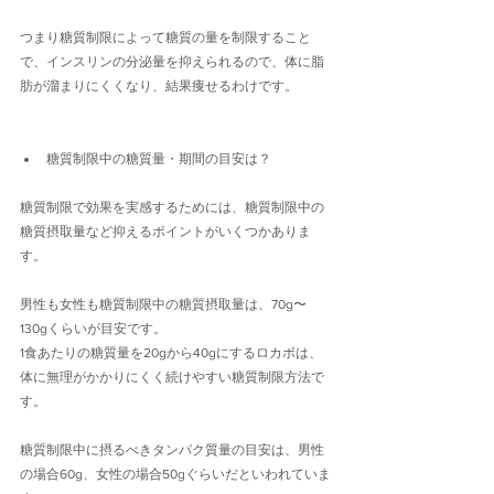
つまり糖質制限によって糖質の量を制限すること
で、インスリンの分泌量を抑えられるので、体に脂
肪が溜まりにくくなり、結果痩せるわけです。
糖質制限中の糖質量・期間の目安は？
糖質制限で効果を実感するためには、糖質制限中の
糖質摂取量など抑えるポイントがいくつかありま
す。
男性も女性も糖質制限中の糖質摂取量は、70g〜
130gくらいが目安です。
1食あたりの糖質量を20gから40gにするロカボは、
体に無理がかかりにくく続けやすい糖質制限方法で
す。
糖質制限中に摂るべきタンパク質量の目安は、男性
の場合60g、女性の場合50gぐらいだといわれていま