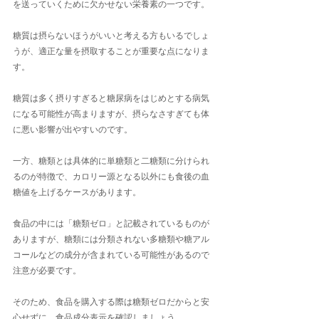
を送っていくために欠かせない栄養素の一つです。
糖質は摂らないほうがいいと考える方もいるでしょ
うが、適正な量を摂取することが重要な点になりま
す。
糖質は多く摂りすぎると糖尿病をはじめとする病気
になる可能性が高まりますが、摂らなさすぎても体
に悪い影響が出やすいのです。
一方、糖類とは具体的に単糖類と二糖類に分けられ
るのが特徴で、カロリー源となる以外にも食後の血
糖値を上げるケースがあります。
食品の中には「糖類ゼロ」と記載されているものが
ありますが、糖類には分類されない多糖類や糖アル
コールなどの成分が含まれている可能性があるので
注意が必要です。
そのため、食品を購入する際は糖類ゼロだからと安
心せずに、食品成分表示を確認しましょう。