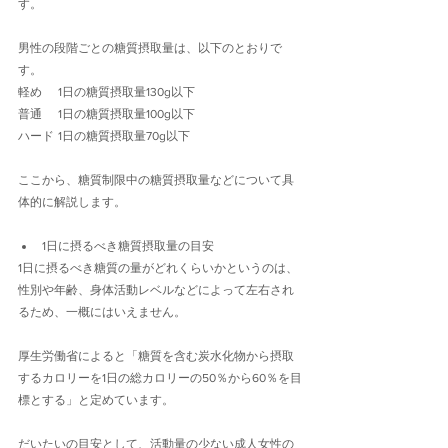
す。
男性の段階ごとの糖質摂取量は、以下のとおりで
す。
軽め	1日の糖質摂取量130g以下
普通	1日の糖質摂取量100g以下
ハード	1日の糖質摂取量70g以下
ここから、糖質制限中の糖質摂取量などについて具
体的に解説します。
1日に摂るべき糖質摂取量の目安
1日に摂るべき糖質の量がどれくらいかというのは、
性別や年齢、身体活動レベルなどによって左右され
るため、一概にはいえません。
厚生労働省によると「糖質を含む炭水化物から摂取
するカロリーを1日の総カロリーの50％から60％を目
標とする」と定めています。
だいたいの目安として、活動量の少ない成人女性の