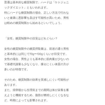
普通は基本的な糖質制限で、ハードは「ケトジェニ
ックダイエット」ともいわれます。
特にハードな糖質制限の場合、正しい方法で行わな
いと健康に悪影響を及ぼす可能性が高いため、男性
は軽めの糖質制限から始めるといいでしょう。
「女性」糖質制限中の目安はどれぐらい？
女性の糖質制限中の糖質摂取量は、前述の通り男性
と基本的には同じで70g〜130gくらいが目安です。
女性の場合、男性よりも基本的に筋肉量が少ないの
で基礎代謝量も少なくなり、痩せにくい体質の方が
多いのが特徴です。
そのため、糖質制限の効果を実感しにくい可能性が
あります。
また、排卵後から生理前までの期間は体が栄養を蓄
えようと機能するため、脂肪が燃焼しにくくなるな
ど、時期によっても影響されます。