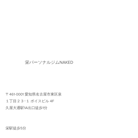
栄パーソナルジムNAKED
〒461-0001 愛知県名古屋市東区泉
１丁目２３−１ ボイスビル 4F 
久屋大通駅1A出口徒歩1分 
栄駅徒歩5分