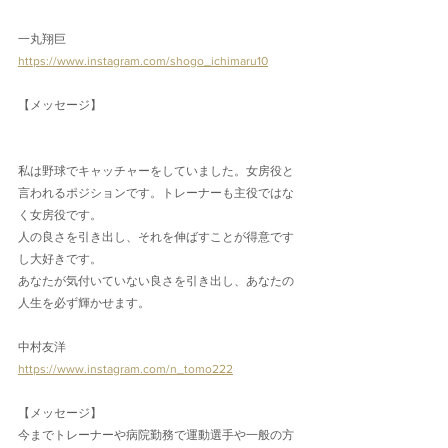
一丸翔巨
https://www.instagram.com/shogo_ichimaru10
【メッセージ】
私は野球でキャッチャーをしていました。女房役と
言われるポジションです。トレーナーも主役ではな
く女房役です。
人の良さを引き出し、それを伸ばすことが得意です
し大好きです。
あなたが気付いていない良さを引き出し、あなたの
人生を必ず輝かせます。
中村友洋
https://www.instagram.com/n_tomo222
【メッセージ】
今までトレーナーや病院勤務で運動選手や一般の方