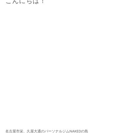
こんにちは！
名古屋市栄、久屋大通のパーソナルジムNAKEDの島