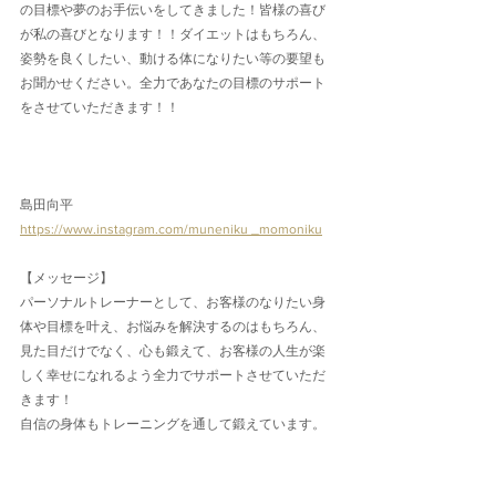
の目標や夢のお手伝いをしてきました！皆様の喜び
が私の喜びとなります！！ダイエットはもちろん、
姿勢を良くしたい、動ける体になりたい等の要望も
お聞かせください。全力であなたの目標のサポート
をさせていただきます！！
島田向平
https://www.instagram.com/muneniku _momoniku
【メッセージ】
パーソナルトレーナーとして、お客様のなりたい身
体や目標を叶え、お悩みを解決するのはもちろん、
見た目だけでなく、心も鍛えて、お客様の人生が楽
しく幸せになれるよう全力でサポートさせていただ
きます！
自信の身体もトレーニングを通して鍛えています。