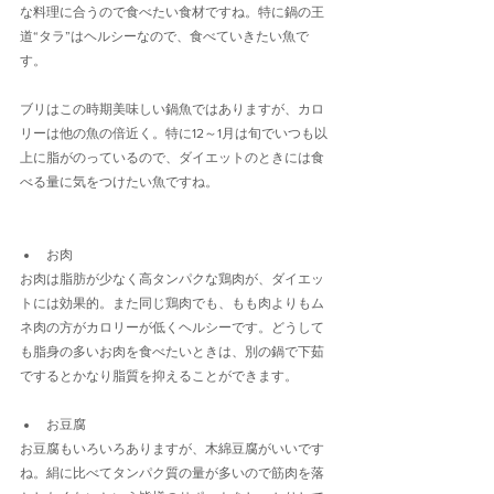
な料理に合うので食べたい食材ですね。特に鍋の王
道“タラ”はヘルシーなので、食べていきたい魚で
す。
ブリはこの時期美味しい鍋魚ではありますが、カロ
リーは他の魚の倍近く。特に12～1月は旬でいつも以
上に脂がのっているので、ダイエットのときには食
べる量に気をつけたい魚ですね。
お肉
お肉は脂肪が少なく高タンパクな鶏肉が、ダイエッ
トには効果的。また同じ鶏肉でも、もも肉よりもム
ネ肉の方がカロリーが低くヘルシーです。どうして
も脂身の多いお肉を食べたいときは、別の鍋で下茹
でするとかなり脂質を抑えることができます。
お豆腐
お豆腐もいろいろありますが、木綿豆腐がいいです
ね。絹に比べてタンパク質の量が多いので筋肉を落