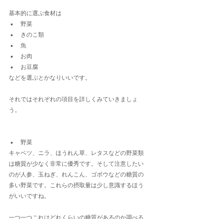
基本的に選ぶ食材は
野菜
きのこ類
魚
お肉
お豆腐
などを選ぶとかなりいいです。
それではそれぞれの項目を詳しくみていきましょ
う。
野菜
キャベツ、ニラ、ほうれん草、レタスなどの野菜類
は糖質が少なく非常に優秀です。そして注意したい
のが人参、玉ねぎ、れんこん、ゴボウなどの糖質の
多い野菜です。これらの摂取量は少し意識するほう
がいいですね。
一つ一つこれはどれくらいの糖質があるのか調べる