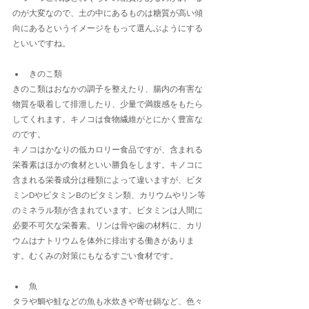
のが大変なので、土の中にあるものは糖質が高い傾
向にあるというイメージをもって選んぶようにする
といいですね。
きのこ類
きのこ類はおなかの調子を整えたり、腸内の有害な
物質を吸着して排泄したり、少量で満腹感をもたら
してくれます。キノコは食物繊維がとにかく豊富な
のです。
キノコはかなりの低カロリー食品ですが、含まれる
栄養素はほかの食材といい勝負をします。キノコに
含まれる栄養成分は種類によって違いますが、ビタ
ミンDやビタミンBのビタミン類、カリウムやリン等
のミネラル類が含まれています。ビタミンは人間に
必要不可欠な栄養素。リンは骨や歯の材料に、カリ
ウムはナトリウムを体外に排出する働きがありま
す。むくみの対策にもなるすごい食材です。
魚
タラや鯛や鮭などの魚も水炊きや寄せ鍋など、色々