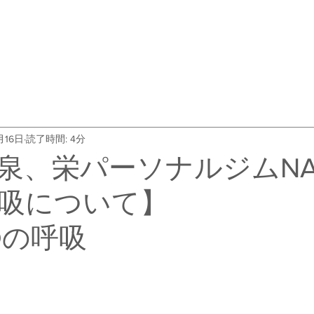
・料金
トレーナー紹介
よくある質問
会社概要
お客
月16日
読了時間: 4分
泉、栄パーソナルジムNA
吸について】
Dの呼吸