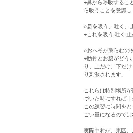
→鼻から呼吸するこ
ら吸うことを意識し
○息を吸う、吐く、
→これを吸う:吐く:
○おへそが膨らむの
→肋骨とお腹がどう
り、上だけ、下だけ
り刺激されます。
これらは特別場所が
づいた時にすれば十
この練習に時間をと
ごい量になるのでは
実際中村が、東区、