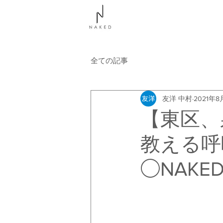
NAKEDについて
コース
全ての記事
友洋 中村
2021年8
【東区、
教える呼
◯NAKE