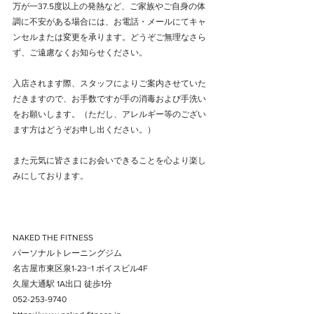
万が一37.5度以上の発熱など、ご家族やご自身の体
調に不安がある場合には、お電話・メールにてキャ
ンセルまたは変更を承ります。どうぞご無理なさら
ず、ご遠慮なくお知らせください。﻿
入店されます際、スタッフによりご案内させていた
だきますので、お手数ですが手の消毒および手洗い
をお願いします。（ただし、アレルギー等のござい
ます方はどうぞお申し出ください。）﻿
また元気に皆さまにお会いできることを心より楽し
みにしております。﻿
NAKED THE FITNESS﻿
パーソナルトレーニングジム﻿
名古屋市東区泉1-23−1 ボイスビル4F﻿
久屋大通駅 1A出口 徒歩1分﻿
052-253-9740﻿