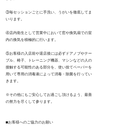
③毎セッションごとに手洗い、うがいを徹底してま
いります。﻿
④店内衛生として営業中において窓や換気扇での室
内の換気を積極的に行います。﻿
⑤お客様の入店前や退店後には必ずドアノブやテー
ブル、椅子、トレーニング機器、マシンなどの人の
接触する可能性のある部分を、使い捨てペーパーを
用いて専用の消毒液によって消毒・除菌を行ってい
きます。﻿
※その他にもご安心してお過ごし頂けるよう、最善
の努力を尽くして参ります。﻿
■お客様へのご協力のお願い﻿