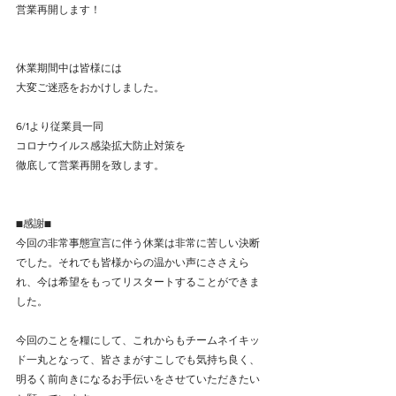
営業再開します！﻿
休業期間中は皆様には﻿
大変ご迷惑をおかけしました。﻿
6/1より従業員一同﻿
コロナウイルス感染拡大防止対策を﻿
徹底して営業再開を致します。﻿
■感謝■﻿
今回の非常事態宣言に伴う休業は非常に苦しい決断
でした。それでも皆様からの温かい声にささえら
れ、今は希望をもってリスタートすることができま
した。﻿
今回のことを糧にして、これからもチームネイキッ
ド一丸となって、皆さまがすこしでも気持ち良く、
明るく前向きになるお手伝いをさせていただきたい