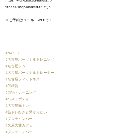
https://www.naked-fitness.jp﻿
fitness-shop@naked-trust.jp﻿
※ご予約はメール・WEBで！﻿
#NAKED
#名古屋パーソナルトレニング
#名古屋ジム
#名古屋パーソナルトレーナー
#名古屋フィットネス
#低糖質
#自宅トレーニング
#ベストボディ
#名古屋筋トレ
#筋トレ好きと繋がりたい
#プロテインバー
#久屋大通カフェ
#プロテインバー