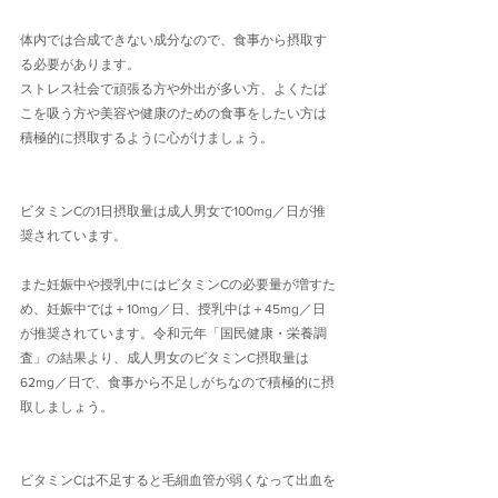
体内では合成できない成分なので、食事から摂取す
る必要があります。
ストレス社会で頑張る方や外出が多い方、よくたば
こを吸う方や美容や健康のための食事をしたい方は
積極的に摂取するように心がけましょう。
ビタミンCの1日摂取量は成人男女で100mg／日が推
奨されています。
また妊娠中や授乳中にはビタミンCの必要量が増すた
め、妊娠中では＋10mg／日、授乳中は＋45mg／日
が推奨されています。令和元年「国民健康・栄養調
査」の結果より、成人男女のビタミンC摂取量は
62mg／日で、食事から不足しがちなので積極的に摂
取しましょう。
ビタミンCは不足すると毛細血管が弱くなって出血を