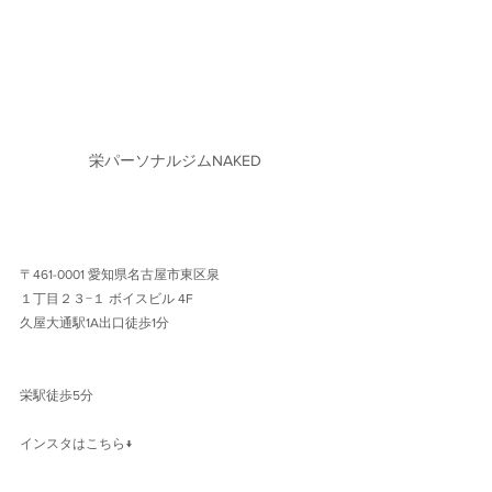
栄パーソナルジムNAKED
〒461-0001 愛知県名古屋市東区泉
１丁目２３−１ ボイスビル 4F 
久屋大通駅1A出口徒歩1分 
栄駅徒歩5分
インスタはこちら↓