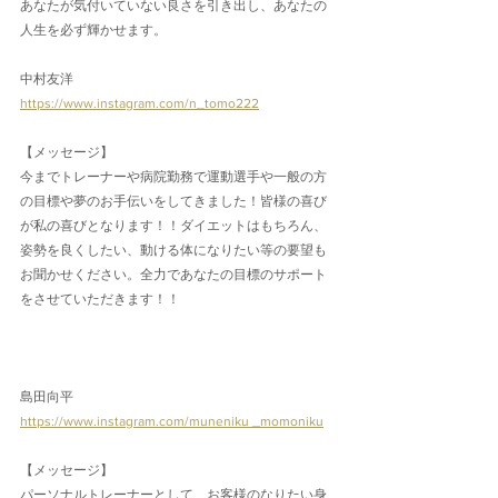
あなたが気付いていない良さを引き出し、あなたの
人生を必ず輝かせます。
中村友洋
https://www.instagram.com/n_tomo222
【メッセージ】
今までトレーナーや病院勤務で運動選手や一般の方
の目標や夢のお手伝いをしてきました！皆様の喜び
が私の喜びとなります！！ダイエットはもちろん、
姿勢を良くしたい、動ける体になりたい等の要望も
お聞かせください。全力であなたの目標のサポート
をさせていただきます！！
島田向平
https://www.instagram.com/muneniku _momoniku
【メッセージ】
パーソナルトレーナーとして、お客様のなりたい身