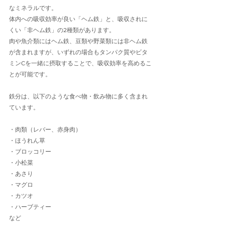
なミネラルです。
体内への吸収効率が良い「ヘム鉄」と、吸収されに
くい「非ヘム鉄」の2種類があります。
肉や魚介類にはヘム鉄、豆類や野菜類には非ヘム鉄
が含まれますが、いずれの場合もタンパク質やビタ
ミンCを一緒に摂取することで、吸収効率を高めるこ
とが可能です。
鉄分は、以下のような食べ物・飲み物に多く含まれ
ています。
・肉類（レバー、赤身肉）
・ほうれん草
・ブロッコリー
・小松菜
・あさり
・マグロ
・カツオ
・ハーブティー
など