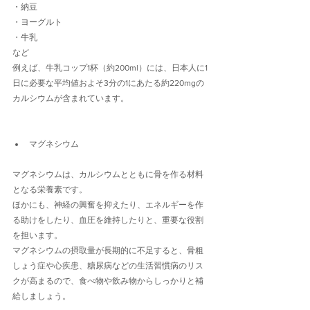
・納豆
・ヨーグルト
・牛乳
など
例えば、牛乳コップ1杯（約200ml）には、日本人に1
日に必要な平均値およそ3分の1にあたる約220mgの
カルシウムが含まれています。
マグネシウム
マグネシウムは、カルシウムとともに骨を作る材料
となる栄養素です。
ほかにも、神経の興奮を抑えたり、エネルギーを作
る助けをしたり、血圧を維持したりと、重要な役割
を担います。
マグネシウムの摂取量が長期的に不足すると、骨粗
しょう症や心疾患、糖尿病などの生活習慣病のリス
クが高まるので、食べ物や飲み物からしっかりと補
給しましょう。