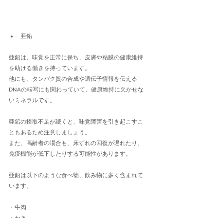
亜鉛
亜鉛は、味覚を正常に保ち、皮膚や粘膜の健康維持
を助ける働きを持っています。
他にも、タンパク質の合成や遺伝子情報を伝える
DNAの転写にも関わっていて、健康維持に欠かせな
いミネラルです。
亜鉛の摂取不足が続くと、味覚障害を引き起こすこ
ともあるため注意しましょう。
また、高齢者の場合も、床ずれの回復が遅れたり、
免疫機能が低下したりする可能性があります。
亜鉛は以下のような食べ物、飲み物に多く含まれて
います。
・牛肉
・かき