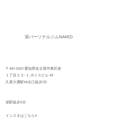
栄パーソナルジムNAKED
〒461-0001 愛知県名古屋市東区泉
１丁目２３−１ ボイスビル 4F 
久屋大通駅1A出口徒歩1分 
栄駅徒歩5分
インスタはこちら↓