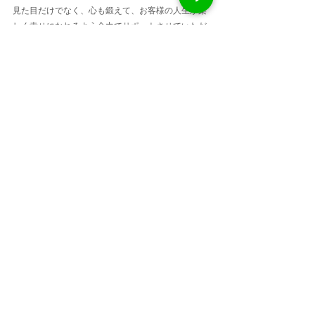
見た目だけでなく、心も鍛えて、お客様の人生が楽
しく幸せになれるよう全力でサポートさせていただ
きます！
自信の身体もトレーニングを通して鍛えています。