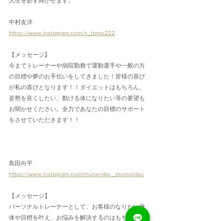
人生を必ず輝かせます。
中村友洋
https://www.instagram.com/n_tomo222
【メッセージ】
今までトレーナーや病院勤務で運動選手や一般の方
の目標や夢のお手伝いをしてきました！皆様の喜び
が私の喜びとなります！！ダイエットはもちろん、
姿勢を良くしたい、動ける体になりたい等の要望も
お聞かせください。全力であなたの目標のサポート
をさせていただきます！！
島田向平
https://www.instagram.com/muneniku _momoniku
【メッセージ】
パーソナルトレーナーとして、お客様のなりたい身
体や目標を叶え、お悩みを解決するのはもちろん、