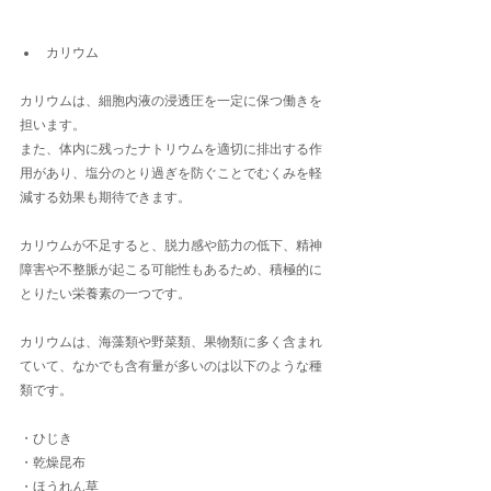
カリウム
カリウムは、細胞内液の浸透圧を一定に保つ働きを
担います。
また、体内に残ったナトリウムを適切に排出する作
用があり、塩分のとり過ぎを防ぐことでむくみを軽
減する効果も期待できます。
カリウムが不足すると、脱力感や筋力の低下、精神
障害や不整脈が起こる可能性もあるため、積極的に
とりたい栄養素の一つです。
カリウムは、海藻類や野菜類、果物類に多く含まれ
ていて、なかでも含有量が多いのは以下のような種
類です。
・ひじき
・乾燥昆布
・ほうれん草