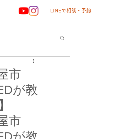
LINEで相談・予約
様の声
屋市
EDが教
】
屋市
EDが教