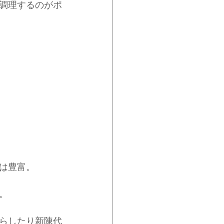
調理するのがポ
は豊富。
。
らしたり新陳代