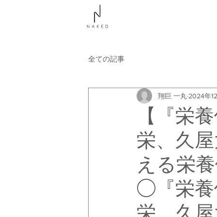
NAKEDについて
コース
全ての記事
翔巨 一丸
2024年1
【『栄養
栄、久屋
える栄養
◯『栄養
栄、久屋