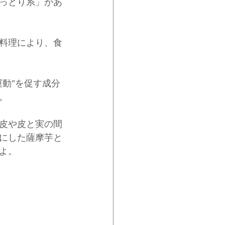
っとり系」があ
料理により、食
動”を促す成分
。
皮や皮と実の間
にした薩摩芋と
よ。