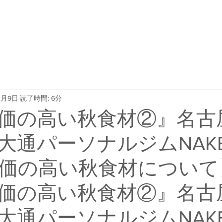
・料金
トレーナー紹介
よくある質問
会社概要
お客
2月9日
読了時間: 6分
価の高い秋食材②』名古
大通パーソナルジムNAK
価の高い秋食材について
価の高い秋食材②』名古
大通パーソナルジムNAK