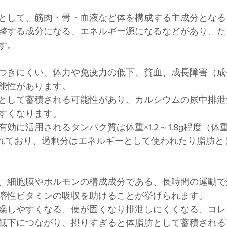
として、筋肉・骨・血液など体を構成する主成分となる
整する成分になる、エネルギー源になるなどがあり、た
す。
つきにくい、体力や免疫力の低下、貧血、成長障害（成
能性があります。
として蓄積される可能性があり、カルシウムの尿中排泄
すくなります。
効に活用されるタンパク質は体重×1.2～1.8g程度（体重
といわれており、過剰分はエネルギーとして使われたり脂肪
、細胞膜やホルモンの構成成分である、長時間の運動で
溶性ビタミンの吸収を助けることが挙げられます。
燥しやすくなる、便が固くなり排泄しにくくなる、コレ
低下につながり、摂りすぎると体脂肪として蓄積される