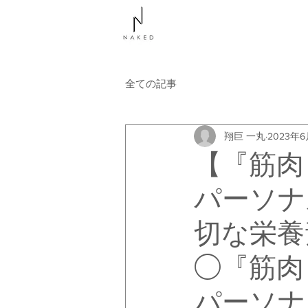
NAKEDについて
コース
全ての記事
翔巨 一丸
2023年6
【『筋肉
パーソナ
切な栄養
◯『筋肉
パーソナ