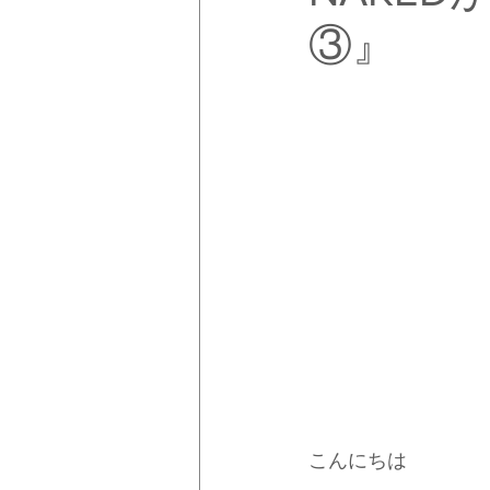
③』
こんにちは