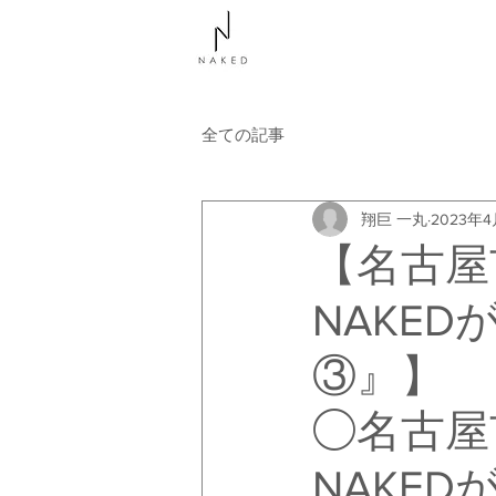
NAKEDについて
コース
全ての記事
翔巨 一丸
2023年4
【名古屋
NAKE
③』】
◯名古屋
NAKE