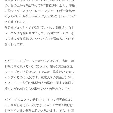
の。台の上から飛び降りて瞬間的に切り返 し、即座
に飛び上がるようなトレーニングで、 伸張ー短縮サ
イクル (Stretch-Shortening Cycle SS C) トレーニング
とも呼ばれます。
筋肉をギュッと引き伸ばして、パッと短縮させるト
レーニングを繰り返すことで、筋肉にブースターを
つけるような感覚で、ジャンプ力を高めることがで
きるわけです。
ただ、いくらブースターがつくとはいえ、当然、無
制限に高く跳べるわけではない。確かに理論的には
ジャンプカの上限はありませんが、垂直跳びで1mジ
ャンプするのは大変です。東京大学の先生が計算し
たところ、一般的な体型の人の場合、両足で地面を
押す力が600㎏ぐらい出せないと無理みたいです。
バ イオメカニクスの分野では、ヒトの平均値は60
㎝、最高記録は160㎝ですが、1m以上の垂直跳びは、
おそらく人間の限界に近いと思います。でも、計算