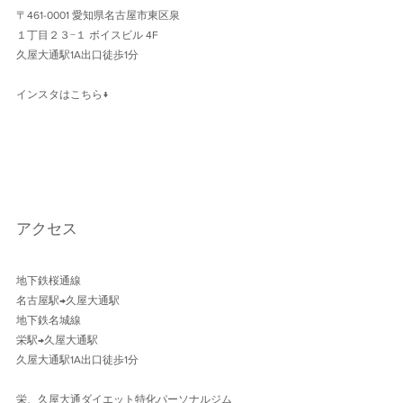
〒461-0001 愛知県名古屋市東区泉
１丁目２３−１ ボイスビル 4F 
久屋大通駅1A出口徒歩1分 
インスタはこちら↓
アクセス
地下鉄桜通線 
名古屋駅→久屋大通駅 
地下鉄名城線 
栄駅→久屋大通駅
久屋大通駅1A出口徒歩1分 
栄、久屋大通ダイエット特化パーソナルジム