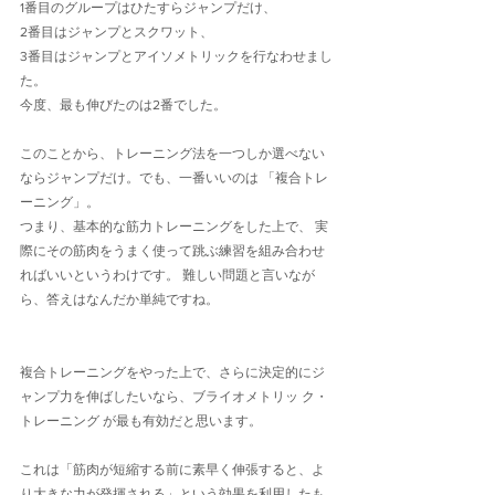
1番目のグループはひたすらジャンプだけ、
2番目はジャンプとスクワット、
3番目はジャンプとアイソメトリックを行なわせまし
た。
今度、最も伸びたのは2番でした。
このことから、トレーニング法を一つしか選べない
ならジャンプだけ。でも、一番いいのは 「複合トレ
ーニング」。
つまり、基本的な筋力トレーニングをした上で、 実
際にその筋肉をうまく使って跳ぶ練習を組み合わせ
ればいいというわけです。 難しい問題と言いなが
ら、答えはなんだか単純ですね。
複合トレーニングをやった上で、さらに決定的にジ
ャンプ力を伸ばしたいなら、ブライオメトリッ ク・
トレーニング が最も有効だと思います。 
これは「筋肉が短縮する前に素早く伸張すると、よ
り大きな力が発揮される」という効果を利用したも