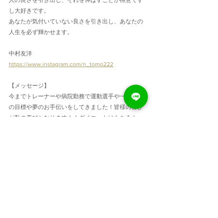
し大好きです。
あなたが気付いていない良さを引き出し、あなたの
人生を必ず輝かせます。
中村友洋
https://www.instagram.com/n_tomo222
【メッセージ】
今までトレーナーや病院勤務で運動選手や一般の方
の目標や夢のお手伝いをしてきました！皆様の喜び
が私の喜びとなります！！ダイエットはもちろん、
姿勢を良くしたい、動ける体になりたい等の要望も
お聞かせください。全力であなたの目標のサポート
をさせていただきます！！