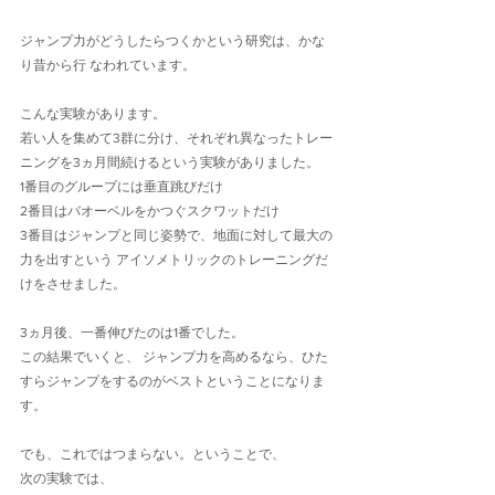
ジャンプ力がどうしたらつくかという研究は、かな
り昔から行 なわれています。
こんな実験があります。
若い人を集めて3群に分け、それぞれ異なったトレー
ニングを3ヵ月間続けるという実験がありました。
1番目のグループには垂直跳びだけ
2番目はバオーベルをかつぐスクワットだけ
3番目はジャンプと同じ姿勢で、地面に対して最大の
力を出すという アイソメトリックのトレーニングだ
けをさせました。
3ヵ月後、一番伸びたのは1番でした。
この結果でいくと、 ジャンプ力を高めるなら、ひた
すらジャンプをするのがベストということになりま
す。
でも、これではつまらない。ということで、
次の実験では、