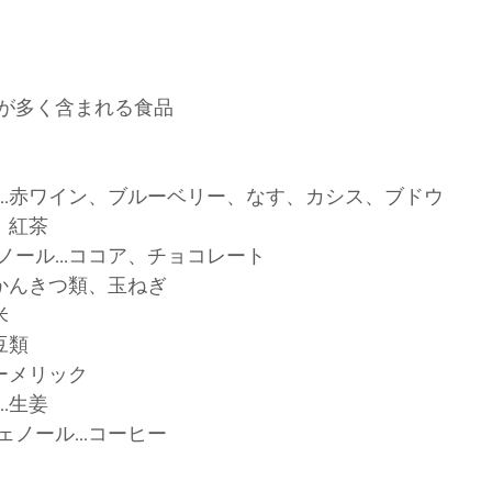
が多く含まれる食品
...赤ワイン、ブルーベリー、なす、カシス、ブドウ
茶、紅茶
ール...ココア、チョコレート
、かんきつ類、玉ねぎ
米
豆類
ターメリック
..生姜
ノール...コーヒー