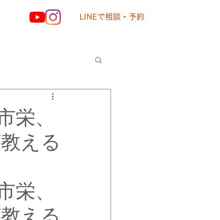
LINEで相談・予約
様の声
市栄、
が教える
市栄、
が教える