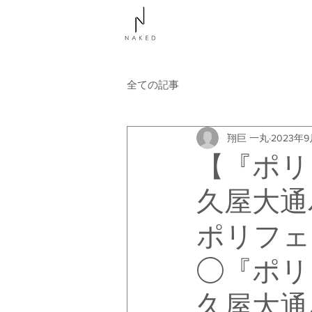
NAKEDについて
コース
全ての記事
翔巨 一丸
2023年
【『ポリ
久屋大通
ポリフェ
◯『ポリ
久屋大通